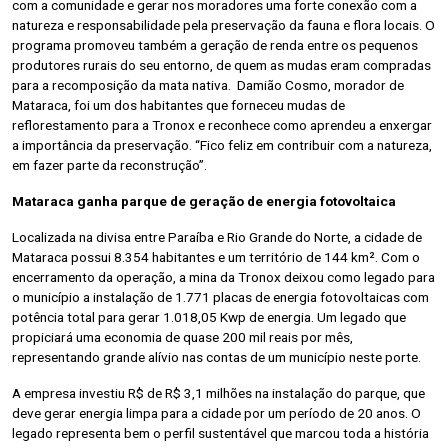
com a comunidade e gerar nos moradores uma forte conexão com a
natureza e responsabilidade pela preservação da fauna e flora locais. O
programa promoveu também a geração de renda entre os pequenos
produtores rurais do seu entorno, de quem as mudas eram compradas
para a recomposição da mata nativa. Damião Cosmo, morador de
Mataraca, foi um dos habitantes que forneceu mudas de
reflorestamento para a Tronox e reconhece como aprendeu a enxergar
a importância da preservação. “Fico feliz em contribuir com a natureza,
em fazer parte da reconstrução”.
Mataraca ganha parque de geração de energia fotovoltaica
Localizada na divisa entre Paraíba e Rio Grande do Norte, a cidade de
Mataraca possui 8.354 habitantes e um território de 144 km². Com o
encerramento da operação, a mina da Tronox deixou como legado para
o município a instalação de 1.771 placas de energia fotovoltaicas com
potência total para gerar 1.018,05 Kwp de energia. Um legado que
propiciará uma economia de quase 200 mil reais por mês,
representando grande alívio nas contas de um município neste porte.
A empresa investiu R$ de R$ 3,1 milhões na instalação do parque, que
deve gerar energia limpa para a cidade por um período de 20 anos. O
legado representa bem o perfil sustentável que marcou toda a história