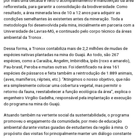
por mais uma década é feito o acompanhamento e manutenção da área
reflorestada, para garantir a consolidação da biodiversidade. Como
resultado, a área minerada leva de 10 a 12 anos para adquirir as
condições semelhantes às existentes antes da mineração. Toda a
metodologia foi desenvolvida pela mina, inicialmente em parceria com a
Universidade de Lavras-MG, e continuado pelo corpo técnico da áreas
ambiental da Tronox .
Dessa forma, a Tronox contabiliza mais de 2,2 milhões de mudas de
espécies nativas plantadas na mina do Guajú. Ao todo, são 267
espécies, como a Caraúba, Angelim, Imbiridiba, Ipês (roxo e amarelo),
Pau-brasil, Peroba e muitas outras. Foi identificado na área 161
espécies de pássaros e feita também a reintrodução de 1.889 animais,
(aves, mamíferos, répteis, etc.). “Atingimos o nosso objetivo, que não
era simplesmente colocar uma cobertura vegetal, mas permitir o
retorno da fauna, reestabelecer a função ecológica da área”, explica o
engenheiro Virgílio Gadelha, responsável pela implantação e execução
do programa na mina do Guajú.
Atuando também na vertente social da sustentabilidade, o programa
promoveu o engajamento da comunidade, por meio de educação
ambiental durante visitas guiadas de estudantes da região à mina. O
propósito das visitas foi principalmente manter um diálogo constante