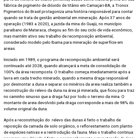
fábrica de pigmento de dióxido de titânio em Camaçari-BA, a Tronox
Pigmentos do Brasil protagoniza uma história responsável para contar
quando se trata de gestão ambiental em mineração. Após 37 anos de
operação (1983 a 2020), a jazida da mina do Guajú, no município
paraibano de Mataraca, chegou ao fim do seu ciclo de vida econômico,
mas mantém ativo seu trabalho de recomposição ambiental,
considerado modelo pelo Ibama para mineração de superfície em
areias.
Iniciado em 1989, o programa de recomposição ambiental será
continuado até 2028, quando alcançará a meta de consolidação de
100% da área recomposta. O trabalho começa imediatamente após a
lavra em cada trecho minerado, quando a mesma draga responsável
por desmontar a duna e separar os minérios da areia realiza também a
reconstrução do relevo da duna na área já minerada, que ficou para traz
no caminho sinuoso que a draga faz por todo o terreno da mina. O
montante de areia devolvido pela draga corresponde a mais de 98% do
volume original da duna.
Após a reconstituição do relevo das dunas é feito o trabalho de
reposição da camada de solo orgânico, o reflorestamento com plantio
de espécies nativas e a reintrodução da fauna. Mas o trabalho continua: