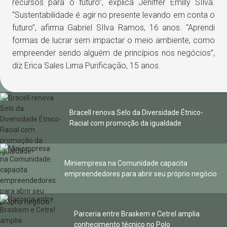
recursos para o futuro”, explica Jeniffer Emilly SIlva.
“Sustentabilidade é agir no presente levando em conta o
futuro”, afirma Gabriel SIlva Ramos, 16 anos. “Aprendi
formas de lucrar sem impactar o meio ambiente, como
empreender sendo alguém de princípios nos negócios”,
diz Erica Sales Lima Purificação, 15 anos.
Bracell renova Selo da Diversidade Étnico-
Racial com promoção da igualdade
Miniempresa na Comunidade capacita
empreendedores para abrir seu próprio negócio
Parceria entre Braskem e Cetrel amplia
conhecimento técnico no Polo