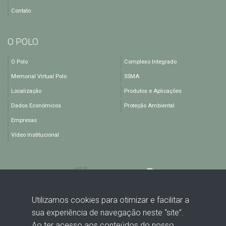
Contato
O POLO
O Polo
Complexo Integrado
Memorial Virtual Polo
SSMA
Localização
Produtos e Aplicações
Dados Econômicos
Proteção Ambiental
Empresas
Vídeo Institucional
Utilizamos cookies para otimizar e facilitar a
sua experiência de navegação neste “site”.
Rodovia BA 512, KM 1,5 - Polo Industrial de Camaçari - Camaçari -
Ao ter acesso aos conteúdos do nosso