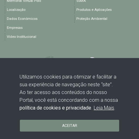
Memorial Virtual Polo
SSMA
Localização
Produtos e Aplicações
Dados Econômicos
Proteção Ambiental
Empresas
Vídeo Institucional
Utilizamos cookies para otimizar e facilitar a
sua experiência de navegação neste “site”.
Rodovia BA 512, KM 1,5 - Polo Industrial de Camaçari - Camaçari -
Ao ter acesso aos conteúdos do nosso
BA - CEP: 42816-440
Portal, você está concordando com a nossa
política de cookies e privacidade
.
Leia Mais
.
ACEITAR