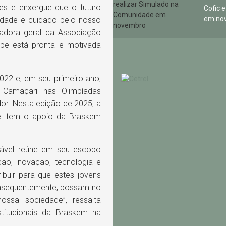
es e enxergue que o futuro
Cofic 
em no
dade e cuidado pelo nosso
enadora geral da Associação
ipe está pronta e motivada
2022 e, em seu primeiro ano,
 Camaçari nas Olimpíadas
dor. Nesta edição de 2025, a
vel tem o apoio da Braskem
ntável reúne em seu escopo
ão, inovação, tecnologia e
ribuir para que estes jovens
nsequentemente, possam no
ossa sociedade”, ressalta
titucionais da Braskem na