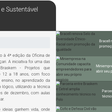
 e Sustentável
Bracell
promoçã
io à 4ª edição da Oficina de
ri. A iniciativa foi uma das
Miniempr
 Braskem - Projetos que
abrir seu 
de 12 a 18 anos, com foco
 ensino, no aprendizado da
lógico, utilizando a técnica
Parce
mês de dezembro, com aulas
técnic
ar.
 ideias ganhem vida, onde