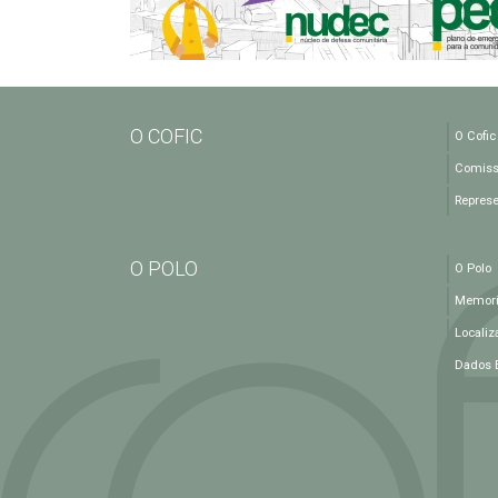
O COFIC
O Cofic
Comiss
Repres
O POLO
O Polo
Memoria
Localiz
Dados 