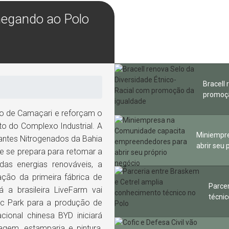
hegando ao Polo
Bracell
promoçã
o de Camaçari e reforçam o
o do Complexo Industrial. A
Miniempr
zantes Nitrogenados da Bahia
abrir seu 
 e se prepara para retomar a
as energias renováveis, a
ção da primeira fábrica de
Parce
á a brasileira LiveFarm vai
técnic
tec Park para a produção de
cional chinesa BYD iniciará
gem, estamparia e pintura,