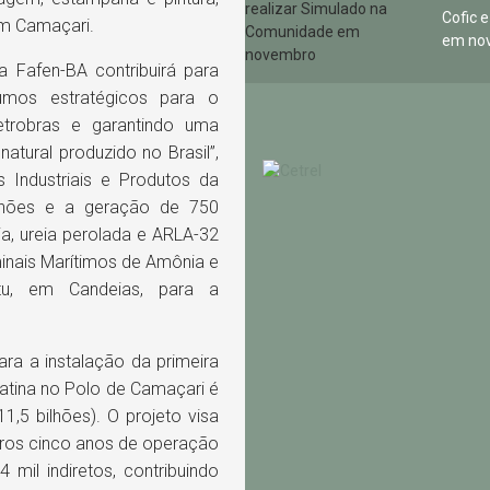
Cofic 
em Camaçari.
em no
a Fafen-BA contribuirá para
umos estratégicos para o
etrobras e garantindo uma
atural produzido no Brasil”,
s Industriais e Produtos da
lhões e a geração de 750
a, ureia perolada e ARLA-32
inais Marítimos de Amônia e
tu, em Candeias, para a
ra a instalação da primeira
Latina no Polo de Camaçari é
,5 bilhões). O projeto visa
iros cinco anos de operação
mil indiretos, contribuindo