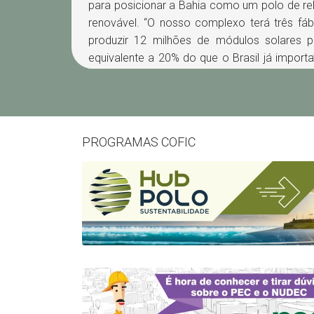
para posicionar a Bahia como um polo de rel
renovável. “O nosso complexo terá três fá
produzir 12 milhões de módulos solares p
equivalente a 20% do que o Brasil já import
de Oliveira, diretor executivo e fundador da S
A LiveFarm, empresa brasileira do setor agr
no início do mês com o prefeito de Cam
governador da Bahia, Jerônimo Rodrigues,
PROGRAMAS COFIC
fábrica de equipamentos agrícolas dentro do
de Camaçari, em um ambiente dedicado 
aplicada. A unidade produzirá microtratores,
máquinas leves, eficientes e adaptadas
propriedades familiares. “Agora avançamo
instalação, que é a assinatura do protocolo
concretizar o início das operações. Cam
aproveitando seu potencial em infraestrutura,
estratégica para receber diversos empreend