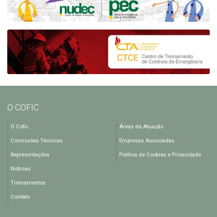
O COFIC
O Cofic
Áreas de Atuação
Comissões Técnicas
Empresas Associadas
Representações
Política de Cookies e Privacidade
Notícias
Treinamentos
Contato