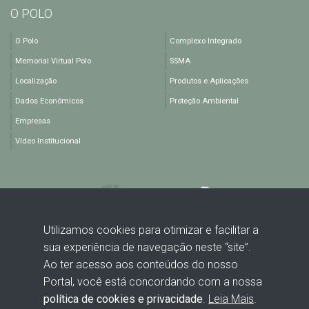
O POLO
O Polo
Complexo Integrado
Memorial Virtual Polo
SSMA
Localização
Produtos e Aplicações
Dados Econômicos
Proteção Ambiental
Empresas
Vídeo Institucional
Utilizamos cookies para otimizar e facilitar a
sua experiência de navegação neste “site”.
Rodovia BA 512, KM 1,5 - Polo Industrial de Camaçari - Camaçari -
Ao ter acesso aos conteúdos do nosso
BA - CEP: 42816-440
Portal, você está concordando com a nossa
política de cookies e privacidade
.
Leia Mais
.