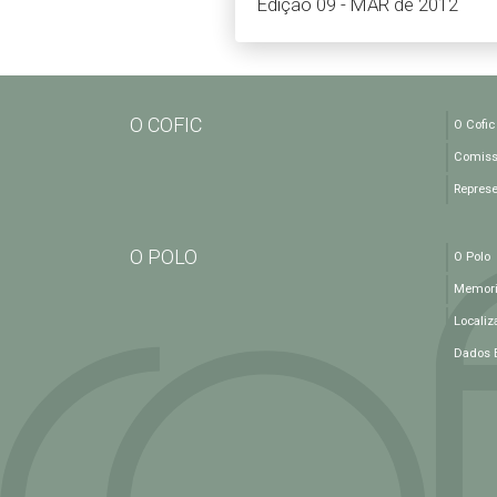
Edição 09 - MAR de 2012
O COFIC
O Cofic
Comiss
Repres
O POLO
O Polo
Memoria
Localiz
Dados 