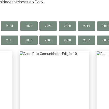
idades vizinhas ao Polo.
2023
2022
2021
2020
2019
201
2011
2010
2009
2008
2007
200