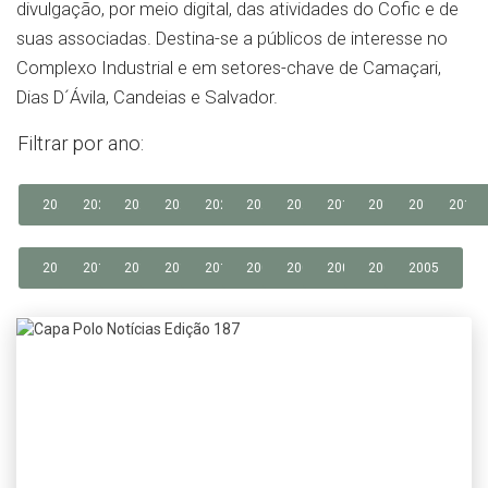
divulgação, por meio digital, das atividades do Cofic e de
suas associadas. Destina-se a públicos de interesse no
Complexo Industrial e em setores-chave de Camaçari,
Dias D´Ávila, Candeias e Salvador.
Filtrar por ano:
2026
2025
2024
2023
2022
2021
2020
2019
2018
2017
2016
2014
2013
2012
2011
2010
2009
2008
2007
2006
2005