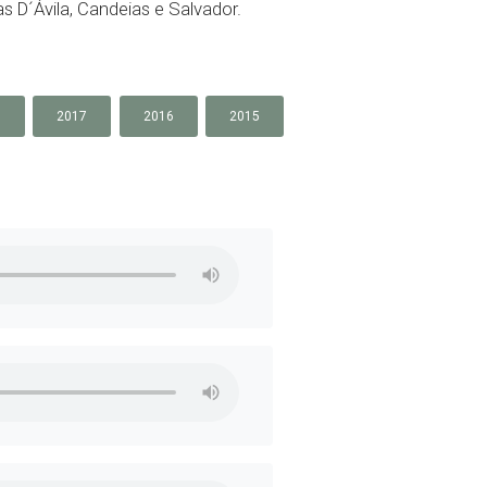
s D´Ávila, Candeias e Salvador.
8
2017
2016
2015