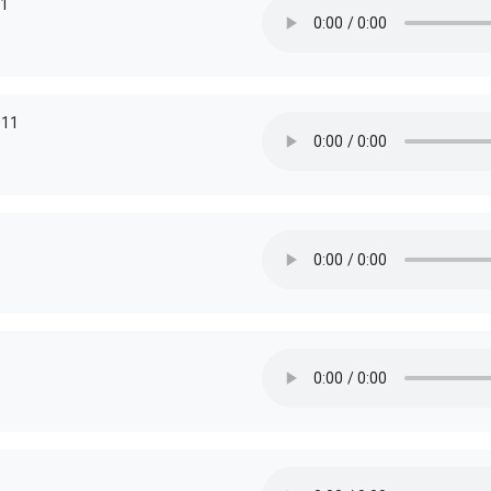
11
011