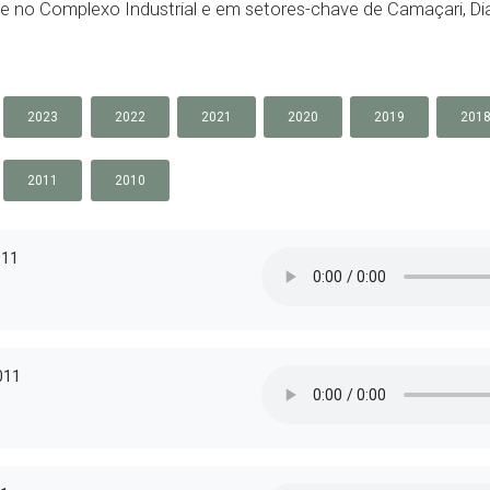
se no Complexo Industrial e em setores-chave de Camaçari, Dia
2023
2022
2021
2020
2019
201
2011
2010
011
011