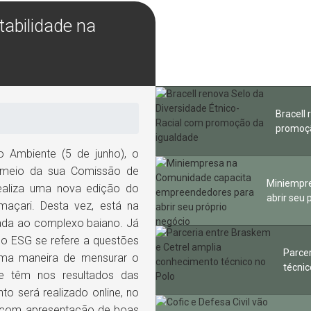
tabilidade na
Bracell
promoçã
Ambiente (5 de junho), o
r meio da sua Comissão de
Miniempr
ealiza uma nova edição do
abrir seu 
açari. Desta vez, está na
cada ao complexo baiano. Já
 o ESG se refere a questões
Parce
uma maneira de mensurar o
técnic
de têm nos resultados das
 será realizado online, no
rá com apresentação de boas