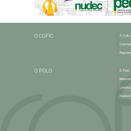
O COFIC
O Cofic
Comiss
Repres
O POLO
O Polo
Memoria
Localiz
Dados 