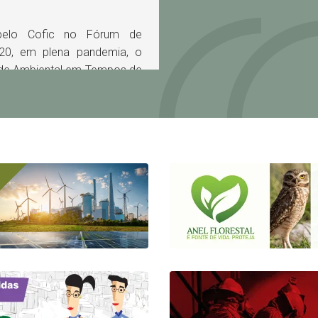
pelo Cofic no Fórum de
020, em plena pandemia, o
dade Ambiental em Tempos de
de e gestão ambiental, sob o
, com experiências de reúso
 energias renováveis. Na
a Bahia (SDE) lançaram a
tema Sustentabilidade e
rdagens sobre os programas
 nas comunidades. Este ano,
 avança no debate sobre a
s ampla, incluindo as áreas