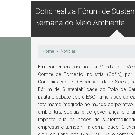
Cofic realiza Fórum de Susten
Semana do Meio Ambiente
Home
Notícias
Em comemoração ao Dia Mundial do Meio 
Comitê de Fomento Industrial (Cofic), po
Comunicação e Responsabilidade Social, r
Fórum de Sustentabilidade do Polo de Cam
pauta o debate sobre ESG - uma visão apli
totalmente integrado ao mundo corporativo,
ambientais, sociais e de governança e é 
impacto que as ações de sustentabilida
empresas e também na comunidade. O evento
dia 6 de junho, das 14h30 às 16h, e conta