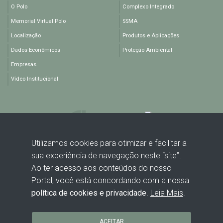
O Polo
Complexo Integrado
Memorial Virtual Polo
SSMA
Localização
Produtos e Aplicações
Dados Econômicos
Proteção Ambiental
Empresas
Vídeo Institucional
Utilizamos cookies para otimizar e facilitar a
sua experiência de navegação neste “site”.
Rodovia BA 512, KM 1,5 - Polo Industrial de Camaçari - Camaçari -
Ao ter acesso aos conteúdos do nosso
BA - CEP: 42816-440
Portal, você está concordando com a nossa
política de cookies e privacidade
.
Leia Mais
.
ACEITAR