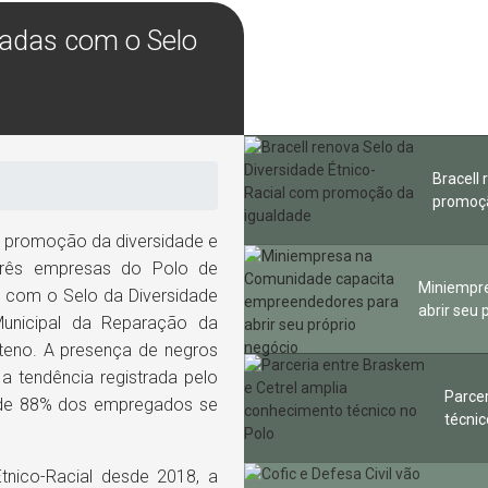
cadas com o Selo
Bracell
promoçã
 promoção da diversidade e
 três empresas do Polo de
Miniempr
 com o Selo da Diversidade
abrir seu 
 Municipal da Reparação da
xiteno. A presença de negros
a tendência registrada pelo
Parce
nde 88% dos empregados se
técnic
nico-Racial desde 2018, a