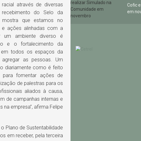
acial através de diversas
Cofic 
em no
O recebimento do Selo da
z, mostra que estamos no
s e ações alinhadas com a
er um ambiente diverso é
o e o fortalecimento da
r em todos os espaços da
 e agregar as pessoas. Um
do diariamente como é feito
te para fomentar ações de
lização de palestras para os
issionais aliados à causa,
ém de campanhas internas e
s na empresa”, afirma Felipe
 o Plano de Sustentabilidade
os em receber, pela terceira